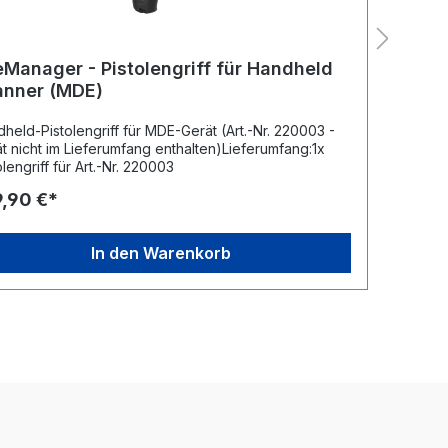
eManager - Pistolengriff für Handheld
Fir
anner (MDE)
Han
held-Pistolengriff für MDE-Gerät (Art.-Nr. 220003 -
Disp
t nicht im Lieferumfang enthalten)Lieferumfang:1x
Gerä
olengriff für Art.-Nr. 220003
Displ
,90 €*
9,9
In den Warenkorb