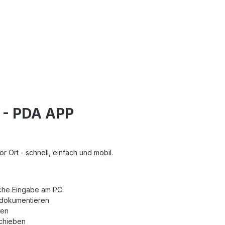
 - PDA APP
 Ort - schnell, einfach und mobil.
iche Eingabe am PC.
 dokumentieren
nen
schieben