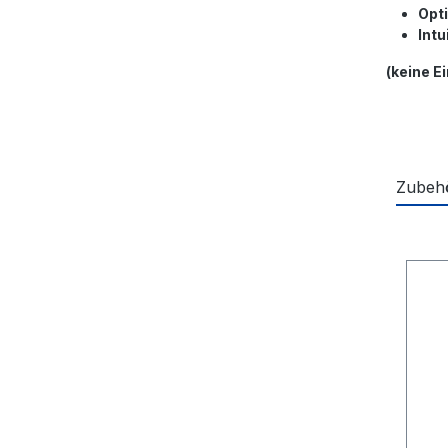
Opt
Intu
(keine E
Zubeh
Produk