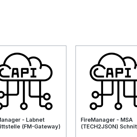
nager - Labnet
FireManager - MSA
ittstelle (FM-Gateway)
(TECH2JSON) Schnitt
(FM-Gateway)