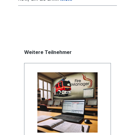
Produktgalerie überspringen
Weitere Teilnehmer